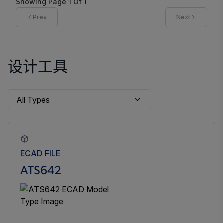
Showing Page
1
Of
1
Prev
Next
设计工具
ECAD FILE
ATS642