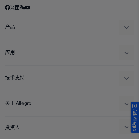
产品
感应
调节
应用
驱动器
汽车
工业
技术支持
消费品
设计和开发
Technologies
封装
关于 Allegro
AskAllegro
质量标准和环境认证
我们的公司
软件门户
人才招聘
投资人
企业责任