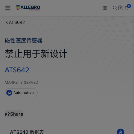
0
ATS642
Back To Main Menu
Back To Main Menu
Back To Main Menu
Back To Main Menu
Back To Main Menu
磁性速度传感器
产品
应用
技术支持
技术资源
关于 ALLEGRO
禁止用于新设计
设计和开发
Resource Center
感应
汽车
我们的公司
ATS642
封装
调节
工业
人才招聘
MARKETS SERVED
质量标准和环境认证
驱动器
消费品
企业责任
Automotive
软件门户
Technologies
Growth and Inclusion
Share
联系我们
ATS642 数据表