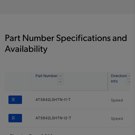
Part Number Specifications and
Availability
Part Number
Direction
Info
买
ATS642LSHTN-I1-T
Speed
买
ATS642LSHTN-I2-T
Speed