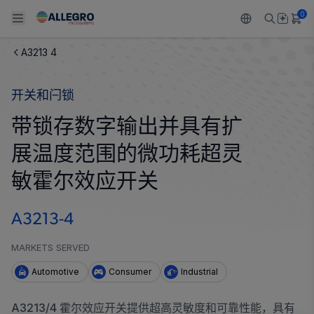
0
A3213 4
Back To Main Menu
Back To Main Menu
Back To Main Menu
Back To Main Menu
Back To Main Menu
开关和闩锁
产品
应用
技术支持
技术资源
关于 ALLEGRO
带锁存数字输出并具有扩
设计和开发
Resource Center
感应
汽车
我们的公司
展温度范围的微功耗超灵
封装
调节
工业
人才招聘
敏霍尔效应开关
质量标准和环境认证
驱动器
消费品
企业责任
A3213-4
软件门户
Technologies
Growth and Inclusion
MARKETS SERVED
Automotive
Consumer
Industrial
联系我们
A3213/4 霍尔效应开关提供超高灵敏度和可靠性能，具有