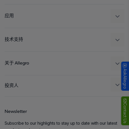
感应
调节
应用
驱动器
汽车
工业
技术支持
消费品
设计和开发
Technologies
封装
关于 Allegro
AskAllegro
质量标准和环境认证
我们的公司
软件门户
人才招聘
投资人
企业责任
Growth and Inclusion
Contact Us
Newsletter
联系我们
Subscribe to our highlights to stay up to date with our latest