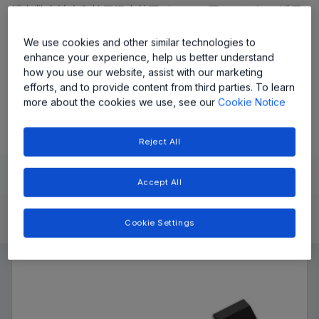
锁存数字输出和扩展温度范围（-40°C 至 150°C），适用
于要求严苛的应用。极性无关特性可简化设计
We use cookies and other similar technologies to
enhance your experience, help us better understand
Share
how you use our website, assist with our marketing
efforts, and to provide content from third parties. To learn
A3213 和 A3214&nbsp;数据表
more about the cookies we use, see our
Cookie Notice
Reject All
Learn
Evaluate and Design
Documentation and Resources
Accept All
Cookie Settings
Product Details