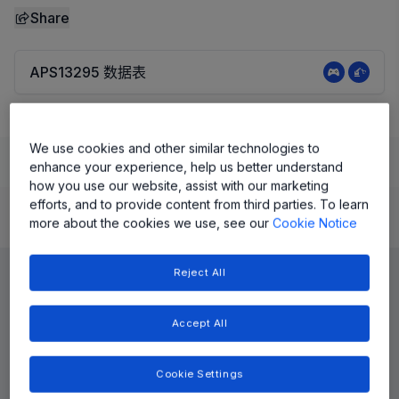
Share
APS13295 数据表
We use cookies and other similar technologies to
Learn
Evaluate and Design
Documentation and Resources
enhance your experience, help us better understand
how you use our website, assist with our marketing
efforts, and to provide content from third parties. To learn
more about the cookies we use, see our
Cookie Notice
Product Details
Reject All
Accept All
Cookie Settings