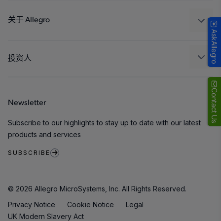
设计和开发
Technologies
封装
关于 Allegro
AskAllegro
质量标准和环境认证
我们的公司
软件门户
人才招聘
投资人
企业责任
Growth and Inclusion
Contact Us
Newsletter
联系我们
Subscribe to our highlights to stay up to date with our latest
products and services
SUBSCRIBE
© 2026 Allegro MicroSystems, Inc. All Rights Reserved.
Privacy Notice
Cookie Notice
Legal
UK Modern Slavery Act