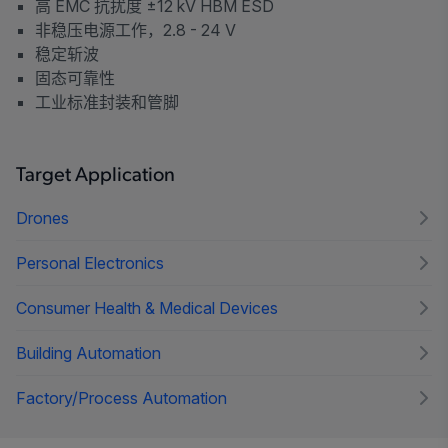
高 EMC 抗扰度 ±12 kV HBM ESD
非稳压电源工作，2.8 - 24 V
稳定斩波
固态可靠性
工业标准封装和管脚
Target Application
Drones
Personal Electronics
Consumer Health & Medical Devices
Building Automation
Factory/Process Automation