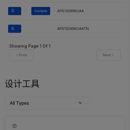
买
Sample
APS13295KUAA
买
APS13295KUAATN
Showing Page
1
Of
1
Prev
Next
设计工具