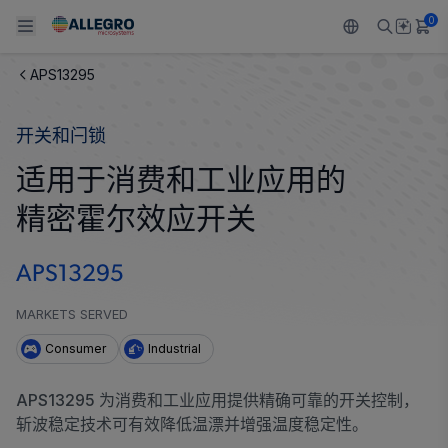
0
APS13295
Back To Main Menu
Back To Main Menu
Back To Main Menu
Back To Main Menu
Back To Main Menu
开关和闩锁
产品
应用
技术支持
技术资源
关于 ALLEGRO
适用于消费和工业应用的
设计和开发
Resource Center
感应
汽车
我们的公司
精密霍尔效应开关
封装
调节
工业
人才招聘
APS13295
质量标准和环境认证
驱动器
消费品
企业责任
MARKETS SERVED
软件门户
Technologies
Growth and Inclusion
Consumer
Industrial
联系我们
APS13295 为消费和工业应用提供精确可靠的开关控制，
斩波稳定技术可有效降低温漂并增强温度稳定性。