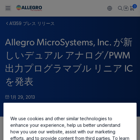
0
A1359 プレス リリース
Back To Main Menu
Back To Main Menu
Back To Main Menu
Back To Main Menu
Back To Main Menu
Allegro MicroSystems, Inc. が新
製品
用途
設計サポート
技術リソース
ALLEGRO について
しいデュアル アナログ/PWM
設計と開発
Resource Center
センサー
自動車
私たちの会社
出力プログラマブル リニア IC
パッケージング
レギュレート
工業
キャリア
を発表
品質基準および環境保証について
ドライブ
コンシューマー
企業責任
1月 29, 2013
ソフトウェア ポータル
Technologies
Growth and Inclusion
We use cookies and other similar technologies to
お問い合わせ先
enhance your experience, help us better understand
how you use our website, assist with our marketing
Share
efforts, and to provide content from third parties. To learn