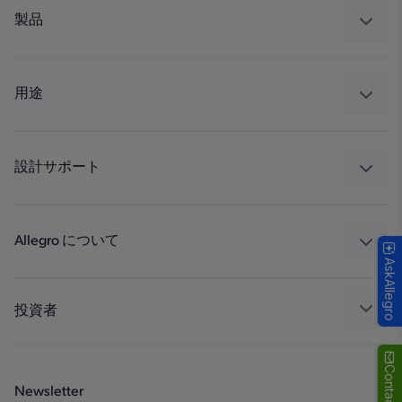
製品
センサー
レギュレート
用途
ドライブ
自動車
工業
設計サポート
コンシューマー
設計と開発
Technologies
パッケージング
Allegro について
AskAllegro
品質基準および環境保証について
私たちの会社
ソフトウェア ポータル
キャリア
投資者
企業責任
Growth and Inclusion
Contact Us
Newsletter
お問い合わせ先