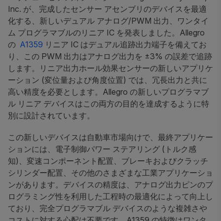
Inc. が、完成したセンサー アセンブリのデバイスを最適
化する、新しいデュアル アナログ/PWM 出力、ワンタイ
ム プログラマブルのリニア IC を発表しました。Allegro
の
A1359
リニア IC はデュアル追跡出力端子を備えてお
り、この PWM 出力はアナログ出力を ±3% の誤差で追跡
します。リニア出力ホール効果センサーの新しいアプリケ
ーション (変位量および角度位置) では、冗長出力と共に
高い精度を必要とします。Allegro の新しいプログラマブ
ル リニア デバイスはこの両方の目的を達成するように特
別に設計されています。
この新しいデバイスは自動車市場向けで、最終アプリケー
ションには、電子制御パワー ステアリング (トルク感
知)、変速コンポーネント配置、ブレーキおよびクラッチ
シリンダー配置、その他のさまざまな工業アプリケーショ
ンがあります。デバイスの精度は、アナログ出力ピンのプ
ログラミング性を利用した工程時の最適化によって向上し
ており、完全プログラマブル デバイスのような複雑さや
コストに対する心配は不要です。A1359 の特徴はワンタ