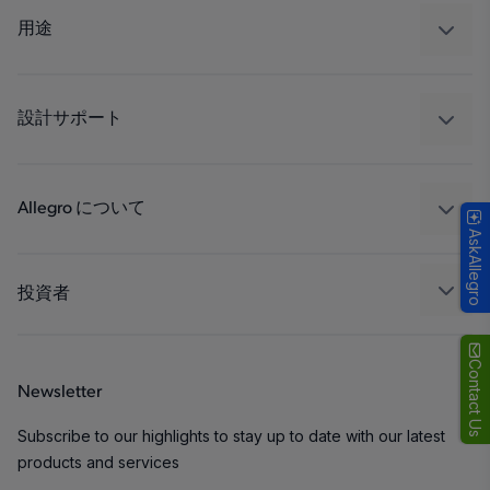
レギュレート
用途
ドライブ
自動車
工業
設計サポート
コンシューマー
設計と開発
Technologies
パッケージング
Allegro について
AskAllegro
品質基準および環境保証について
私たちの会社
ソフトウェア ポータル
キャリア
投資者
企業責任
Growth and Inclusion
Contact Us
Newsletter
お問い合わせ先
Subscribe to our highlights to stay up to date with our latest
products and services