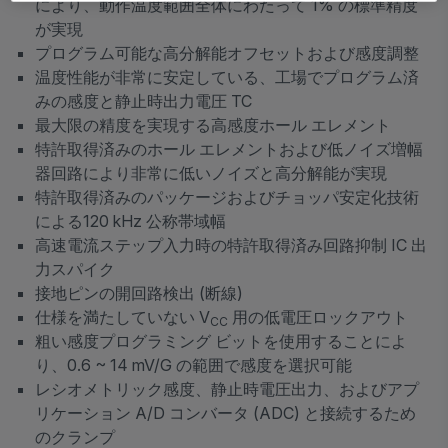
により、動作温度範囲全体にわたって 1% の標準精度
が実現
プログラム可能な高分解能オフセットおよび感度調整
温度性能が非常に安定している、工場でプログラム済
みの感度と静止時出力電圧 TC
最大限の精度を実現する高感度ホール エレメント
特許取得済みのホール エレメントおよび低ノイズ増幅
器回路により非常に低いノイズと高分解能が実現
特許取得済みのパッケージおよびチョッパ安定化技術
による120 kHz 公称帯域幅
高速電流ステップ入力時の特許取得済み回路抑制 IC 出
力スパイク
接地ピンの開回路検出 (断線)
仕様を満たしていない V
用の低電圧ロックアウト
CC
粗い感度プログラミング ビットを使用することによ
り、0.6 ~ 14 mV/G の範囲で感度を選択可能
レシオメトリック感度、静止時電圧出力、およびアプ
リケーション A/D コンバータ (ADC) と接続するため
のクランプ