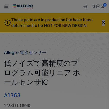
0
A1363
These parts are in production but have been
Back To Main Menu
Back To Main Menu
Back To Main Menu
Back To Main Menu
Back To Main Menu
determined to be NOT FOR NEW DESIGN
製品
用途
設計サポート
技術リソース
ALLEGRO について
設計と開発
Resource Center
センサー
自動車
私たちの会社
Allegro 電流センサー
パッケージング
レギュレート
工業
キャリア
低ノイズで高精度のプ
品質基準および環境保証について
ログラム可能リニア ホ
ドライブ
コンシューマー
企業責任
ールセンサIC
ソフトウェア ポータル
Technologies
Growth and Inclusion
A1363
お問い合わせ先
MARKETS SERVED