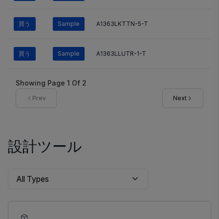
買う
Sample
A1363LKTTN-5-T
買う
Sample
A1363LLUTR-1-T
Showing Page
1
Of
2
Prev
Next
設計ツール