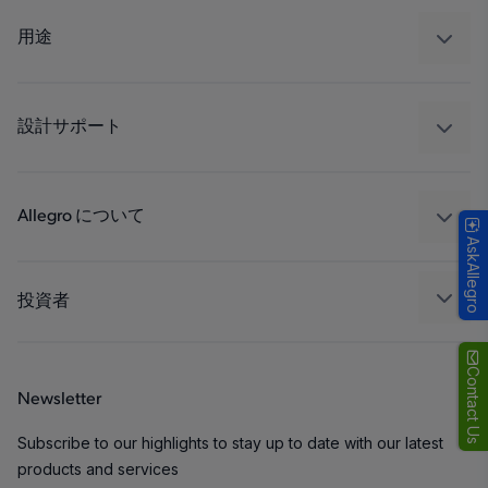
レギュレート
用途
ドライブ
自動車
工業
設計サポート
コンシューマー
設計と開発
Technologies
パッケージング
Allegro について
AskAllegro
品質基準および環境保証について
私たちの会社
ソフトウェア ポータル
キャリア
投資者
企業責任
Growth and Inclusion
Contact Us
Newsletter
お問い合わせ先
Subscribe to our highlights to stay up to date with our latest
products and services