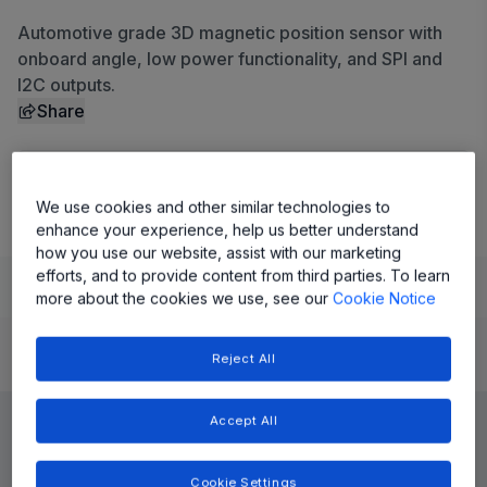
Automotive grade 3D magnetic position sensor with
onboard angle, low power functionality, and SPI and
I2C outputs.
Share
View Datasheet
We use cookies and other similar technologies to
enhance your experience, help us better understand
how you use our website, assist with our marketing
efforts, and to provide content from third parties. To learn
Learn
Evaluate and Design
Documentation and Resources
more about the cookies we use, see our
Cookie Notice
Reject All
Product Details
Accept All
Cookie Settings