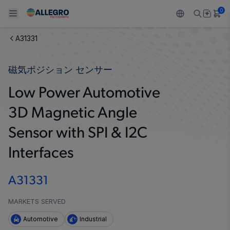
0
A31331
Back To Main Menu
Back To Main Menu
Back To Main Menu
Back To Main Menu
Back To Main Menu
磁気ポジション センサー
製品
用途
設計サポート
技術リソース
ALLEGRO について
Low Power Automotive
設計と開発
Resource Center
センサー
自動車
私たちの会社
3D Magnetic Angle
パッケージング
レギュレート
工業
キャリア
Sensor with SPI & I2C
品質基準および環境保証について
Interfaces
ドライブ
コンシューマー
企業責任
ソフトウェア ポータル
Technologies
Growth and Inclusion
A31331
お問い合わせ先
MARKETS SERVED
Automotive
Industrial