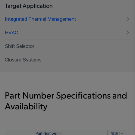
Target Application
Integrated Thermal Management
HVAC
Shift Selector
Closure Systems
Part Number Specifications and
Availability
Part Number
電源
O