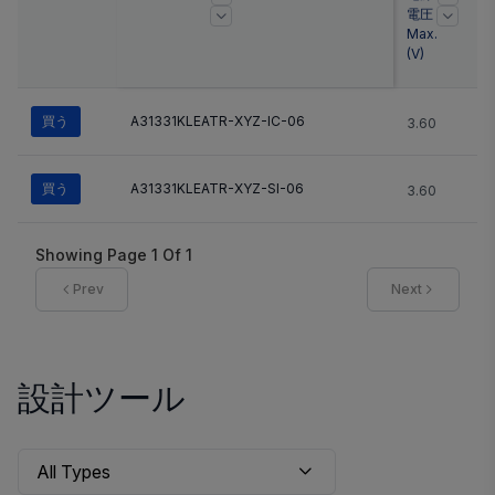
電圧
L
Max.
(
V
)
買う
A31331KLEATR-XYZ-IC-06
3.60
N
買う
A31331KLEATR-XYZ-SI-06
3.60
N
Showing Page
1
Of
1
Prev
Next
設計ツール