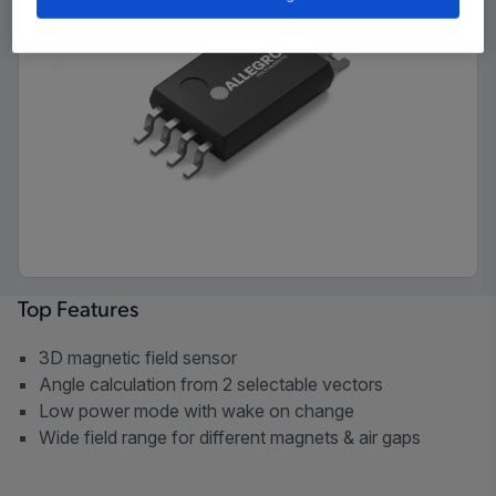
Top Features
3D magnetic field sensor
Angle calculation from 2 selectable vectors
Low power mode with wake on change
Wide field range for different magnets & air gaps