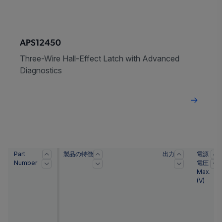
APS12450
Three-Wire Hall-Effect Latch with Advanced
Diagnostics
Part
製品の特徴
出力
電源
Number
電圧
Max.
(
V
)