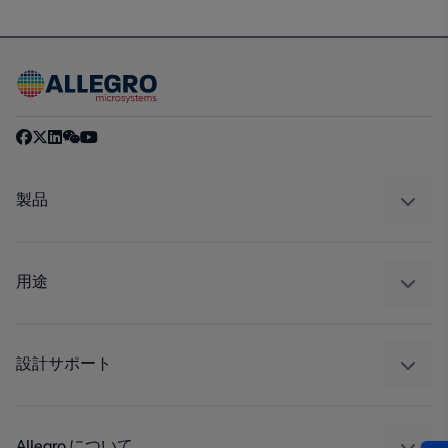
製品
センサー
レギュレート
用途
ドライブ
自動車
工業
設計サポート
コンシューマー
設計と開発
Technologies
パッケージング
Allegro について