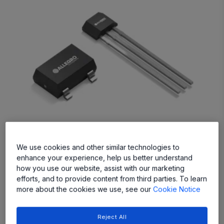
We use cookies and other similar technologies to
APS11202
enhance your experience, help us better understand
Hall-Effect Switch for Automotive, Consumer, and
how you use our website, assist with our marketing
efforts, and to provide content from third parties. To learn
Industrial Applications
more about the cookies we use, see our
Cookie Notice
Reject All