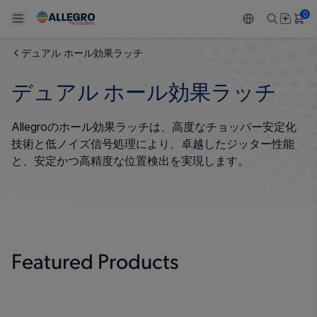
0
デュアル ホール効果ラッチ
Back To Main Menu
Back To Main Menu
Back To Main Menu
Back To Main Menu
Back To Main Menu
デュアル ホール効果ラッチ
製品
用途
設計サポート
技術リソース
ALLEGRO について
Allegroのホール効果ラッチは、高度なチョッパー安定化
設計と開発
Resource Center
センサー
自動車
私たちの会社
技術と低ノイズ信号処理により、卓越したジッター性能
と、安定かつ高精度な位置検出を実現します。
パッケージング
レギュレート
工業
キャリア
品質基準および環境保証について
ドライブ
コンシューマー
企業責任
ソフトウェア ポータル
Technologies
Growth and Inclusion
Featured Products
お問い合わせ先