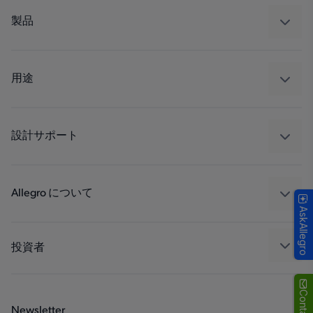
製品
センサー
レギュレート
用途
ドライブ
自動車
工業
設計サポート
コンシューマー
設計と開発
Technologies
パッケージング
Allegro について
AskAllegro
品質基準および環境保証について
私たちの会社
ソフトウェア ポータル
キャリア
投資者
企業責任
Growth and Inclusion
Newsletter