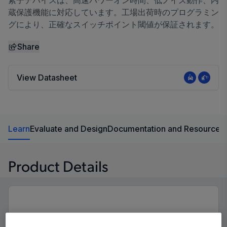
素子デバイスは、高速パワーオン時間、低ノイズ動作、内
蔵保護機能に対応しています。工場出荷時のプログラミン
グにより、正確なスイッチポイント閾値が保証されます。
Share
View Datasheet
Learn
Evaluate and Design
Documentation and Resources
Product Details