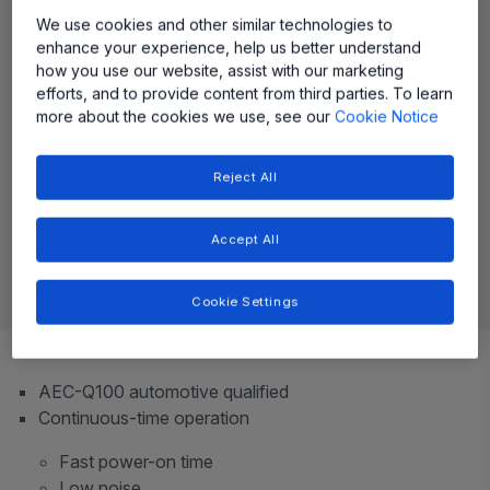
We use cookies and other similar technologies to
enhance your experience, help us better understand
how you use our website, assist with our marketing
efforts, and to provide content from third parties. To learn
more about the cookies we use, see our
Cookie Notice
Reject All
Accept All
Cookie Settings
Top Features
AEC-Q100 automotive qualified
Continuous-time operation
Fast power-on time
Low noise