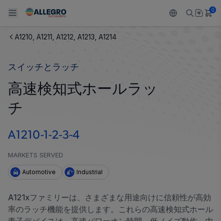
0
A1210, A1211, A1212, A1213, A1214
Back To Main Menu
Back To Main Menu
Back To Main Menu
Back To Main Menu
Back To Main Menu
スイッチとラッチ
製品
用途
設計サポート
技術リソース
ALLEGRO について
高速検知式ホールラッ
設計と開発
Resource Center
センサー
自動車
私たちの会社
チ
パッケージング
レギュレート
工業
キャリア
A1210-1-2-3-4
品質基準および環境保証について
ドライブ
コンシューマー
企業責任
MARKETS SERVED
ソフトウェア ポータル
Technologies
Growth and Inclusion
Automotive
Industrial
お問い合わせ先
A121xファミリーは、さまざまな用途向けに信頼性が高効
率のラッチ機能を提供します。これらの高速検知式ホール