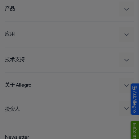
产品
感应
调节
应用
驱动器
汽车
工业
技术支持
消费品
设计和开发
Technologies
封装
关于 Allegro
AskAllegro
质量标准和环境认证
我们的公司
软件门户
人才招聘
投资人
企业责任
Growth and Inclusion
Newsletter