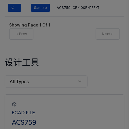
买
Sample
ACS759LCB-100B-PFF-T
Showing Page
1
Of
1
Prev
Next
设计工具
ECAD FILE
ACS759