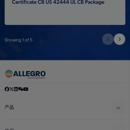
Certificate CB US 42444 UL CB Package
Showing 1 of 5
产品
感应
调节