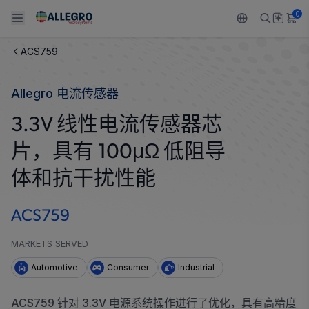
0
ACS759
Back To Main Menu
Back To Main Menu
Back To Main Menu
Back To Main Menu
Back To Main Menu
Allegro 电流传感器
产品
应用
技术支持
技术资源
关于 ALLEGRO
3.3V 线性电流传感器芯
设计和开发
Resource Center
感应
汽车
我们的公司
片，具有 100μΩ 低阻导
封装
调节
工业
人才招聘
体和抗干扰性能
质量标准和环境认证
驱动器
消费品
企业责任
ACS759
软件门户
Technologies
Growth and Inclusion
MARKETS SERVED
Automotive
Consumer
Industrial
联系我们
ACS759 针对 3.3V 电源系统操作进行了优化，具有高精度