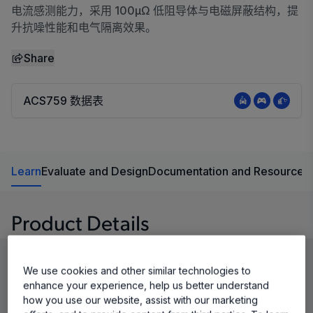
电流感测能力，采用 100μΩ 低阻导体与电磁屏蔽结构，提
升抗噪性能和电气隔离效果。
Share
ACS759 数据表
Learn
Evaluate and Design
Documentation and Resources
Product Details
We use cookies and other similar technologies to
enhance your experience, help us better understand
how you use our website, assist with our marketing