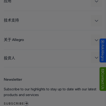
应用
驱动器
汽车
工业
技术支持
消费品
设计和开发
Technologies
封装
关于 Allegro
AskAllegro
质量标准和环境认证
我们的公司
软件门户
人才招聘
投资人
企业责任
Growth and Inclusion
Contact Us
Newsletter
联系我们
Subscribe to our highlights to stay up to date with our latest
products and services
SUBSCRIBE