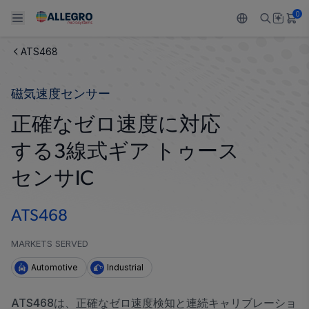
0
ATS468
Back To Main Menu
Back To Main Menu
Back To Main Menu
Back To Main Menu
Back To Main Menu
磁気速度センサー
製品
用途
設計サポート
技術リソース
ALLEGRO について
正確なゼロ速度に対応
設計と開発
Resource Center
センサー
自動車
私たちの会社
する3線式ギア トゥース
パッケージング
レギュレート
工業
キャリア
センサIC
品質基準および環境保証について
ドライブ
コンシューマー
企業責任
ATS468
ソフトウェア ポータル
Technologies
Growth and Inclusion
MARKETS SERVED
Automotive
Industrial
お問い合わせ先
ATS468は、正確なゼロ速度検知と連続キャリブレーショ