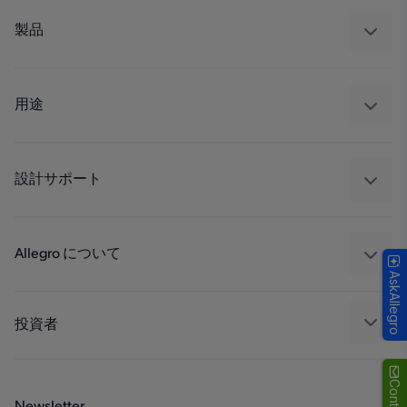
製品
センサー
レギュレート
用途
ドライブ
自動車
工業
設計サポート
コンシューマー
設計と開発
Technologies
パッケージング
Allegro について
AskAllegro
品質基準および環境保証について
私たちの会社
ソフトウェア ポータル
キャリア
投資者
企業責任
Growth and Inclusion