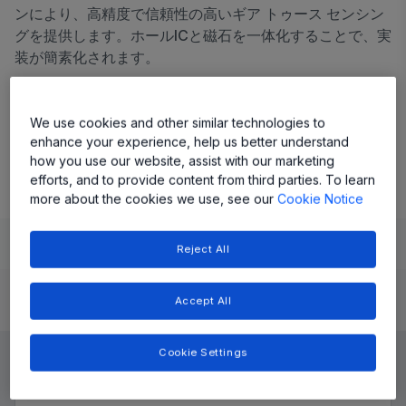
ンにより、高精度で信頼性の高いギア トゥース センシン
グを提供します。ホールICと磁石を一体化することで、実
装が簡素化されます。
Share
We use cookies and other similar technologies to
enhance your experience, help us better understand
ATS468 データシート
how you use our website, assist with our marketing
efforts, and to provide content from third parties. To learn
more about the cookies we use, see our
Cookie Notice
Learn
Evaluate and Design
Documentation and Resources
Reject All
Accept All
Product Details
Cookie Settings