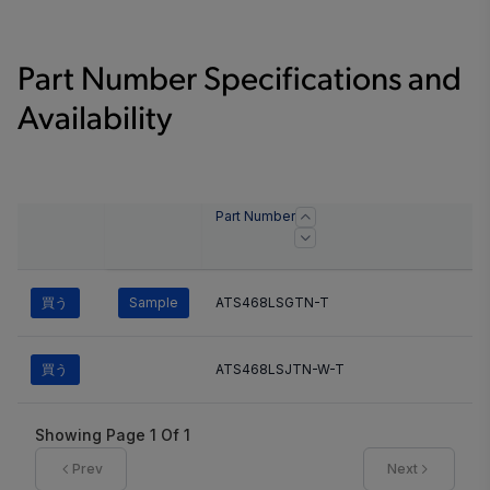
Part Number Specifications and
Availability
Part Number
買う
Sample
ATS468LSGTN-T
買う
ATS468LSJTN-W-T
Showing Page
1
Of
1
Prev
Next