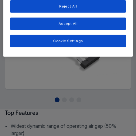
Reject All
Accept All
Cookie Settings
Top Features
Widest dynamic range of operating air gap (50%
larger)