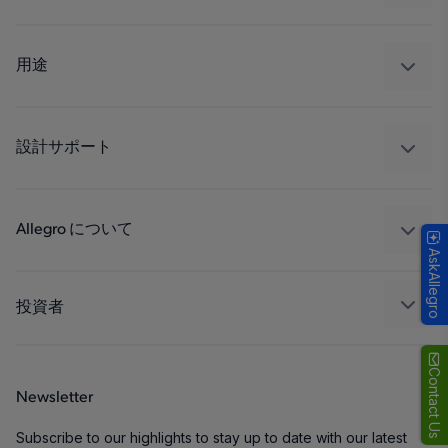
センサー
レギュレート
用途
ドライブ
自動車
工業
設計サポート
コンシューマー
設計と開発
Technologies
パッケージング
Allegro について
AskAllegro
品質基準および環境保証について
私たちの会社
ソフトウェア ポータル
キャリア
投資者
企業責任
Growth and Inclusion
Contact Us
Newsletter
お問い合わせ先
Subscribe to our highlights to stay up to date with our latest