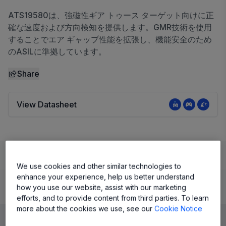
ATS19580は、強磁性ギア トゥース ターゲット向けに正
確な速度および方向検知を提供します。GMR技術を使用
することでエア ギャップ性能を拡張し、機能安全のため
のASILに準拠しています。
Share
View Datasheet
Learn
Evaluate and Design
Documentation and Resources
We use cookies and other similar technologies to
enhance your experience, help us better understand
how you use our website, assist with our marketing
Product Details
efforts, and to provide content from third parties. To learn
more about the cookies we use, see our
Cookie Notice