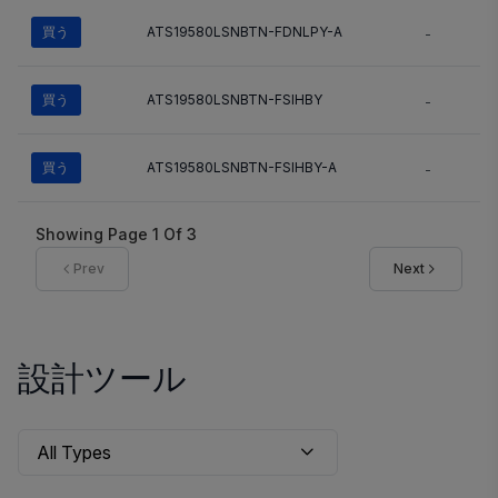
買う
ATS19580LSNBTN-FDNLPY-A
-
買う
ATS19580LSNBTN-FSIHBY
-
買う
ATS19580LSNBTN-FSIHBY-A
-
Showing Page
1
Of
3
Prev
Next
設計ツール