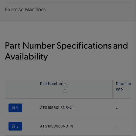
Exercise Machines
Part Number Specifications and
Availability
Part Number
Direction
Info
買う
ATS19580LSNB-UL
-
買う
ATS19580LSNBTN
-