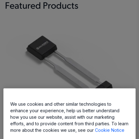
Featured Products
We use cookies and other similar technologies to
enhance your experience, help us better understand
how you use our website, assist with our marketing
efforts, and to provide content from third parties. To learn
A19200
more about the cookies we use, see our
Cookie Notice
User-Friendly, Versatile Wheel Speed Sensor IC