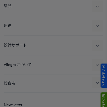
製品
センサー
レギュレート
用途
ドライブ
自動車
工業
設計サポート
コンシューマー
設計と開発
Technologies
パッケージング
Allegro について
AskAllegro
品質基準および環境保証について
私たちの会社
ソフトウェア ポータル
キャリア
投資者
企業責任
Growth and Inclusion
Contact Us
Newsletter
お問い合わせ先