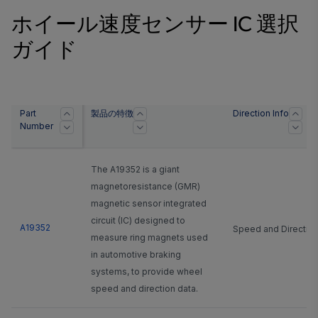
ホイール速度センサー IC 選択
ガイド
Part
製品の特徴
Direction Info
Number
The A19352 is a giant
magnetoresistance (GMR)
magnetic sensor integrated
circuit (IC) designed to
A19352
Speed and Directio
measure ring magnets used
in automotive braking
systems, to provide wheel
speed and direction data.