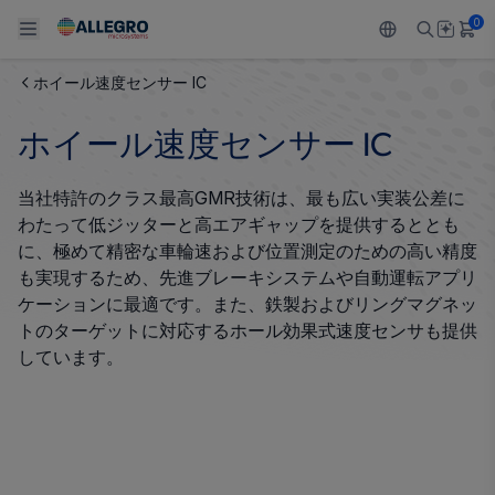
0
ホイール速度センサー IC
Back To Main Menu
Back To Main Menu
Back To Main Menu
Back To Main Menu
Back To Main Menu
ホイール速度センサー IC
製品
用途
設計サポート
技術リソース
ALLEGRO について
当社特許のクラス最高GMR技術は、最も広い実装公差に
設計と開発
Resource Center
センサー
自動車
私たちの会社
わたって低ジッターと高エアギャップを提供するととも
に、極めて精密な車輪速および位置測定のための高い精度
パッケージング
レギュレート
工業
キャリア
も実現するため、先進ブレーキシステムや自動運転アプリ
ケーションに最適です。また、鉄製およびリングマグネッ
品質基準および環境保証について
ドライブ
コンシューマー
企業責任
トのターゲットに対応するホール効果式速度センサも提供
しています。
ソフトウェア ポータル
Technologies
Growth and Inclusion
お問い合わせ先