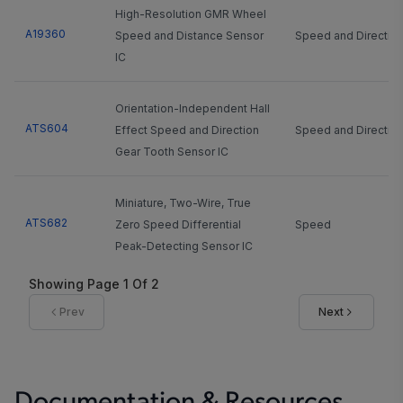
High-Resolution GMR Wheel
A19360
Speed and Distance Sensor
Speed and Directio
IC
Orientation-Independent Hall
ATS604
Effect Speed and Direction
Speed and Directio
Gear Tooth Sensor IC
Miniature, Two-Wire, True
ATS682
Zero Speed Differential
Speed
Peak-Detecting Sensor IC
Showing Page
1
Of
2
ASIL compliant IC with
Prev
Next
advanced algorithms for high
accuracy performance on
A19200
Speed
magnetic encoders or ferrous
targets (with back biasing