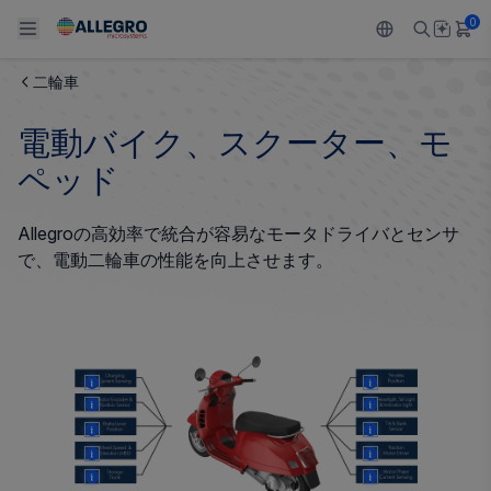
0
二輪車
Back To Main Menu
Back To Main Menu
Back To Main Menu
Back To Main Menu
Back To Main Menu
電動バイク、スクーター、モ
製品
用途
設計サポート
技術リソース
ALLEGRO について
ペッド
設計と開発
Resource Center
センサー
自動車
私たちの会社
Allegroの高効率で統合が容易なモータドライバとセンサ
で、電動二輪車の性能を向上させます。
パッケージング
レギュレート
工業
キャリア
品質基準および環境保証について
ドライブ
コンシューマー
企業責任
ソフトウェア ポータル
Technologies
Growth and Inclusion
More
More
More
More
お問い合わせ先
More
More
More
More
More
More