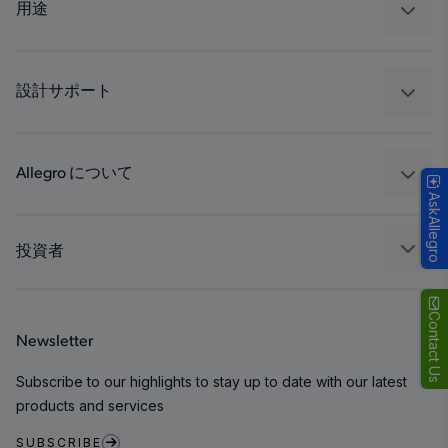
レギュレート
用途
ドライブ
自動車
工業
設計サポート
コンシューマー
設計と開発
Technologies
パッケージング
Allegro について
AskAllegro
品質基準および環境保証について
私たちの会社
ソフトウェア ポータル
キャリア
投資者
企業責任
Growth and Inclusion
Contact Us
Newsletter
お問い合わせ先
Subscribe to our highlights to stay up to date with our latest
products and services
SUBSCRIBE