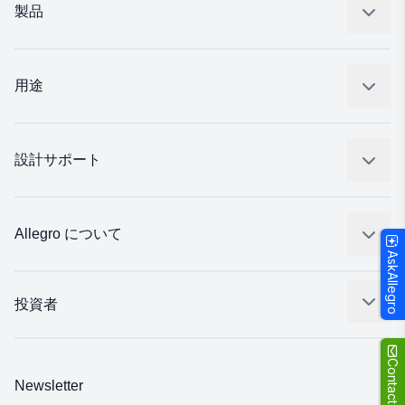
製品
センサー
レギュレート
用途
ドライブ
自動車
工業
設計サポート
コンシューマー
設計と開発
Technologies
パッケージング
Allegro について
AskAllegro
品質基準および環境保証について
私たちの会社
ソフトウェア ポータル
キャリア
投資者
企業責任
Growth and Inclusion
Contact Us
Newsletter
お問い合わせ先