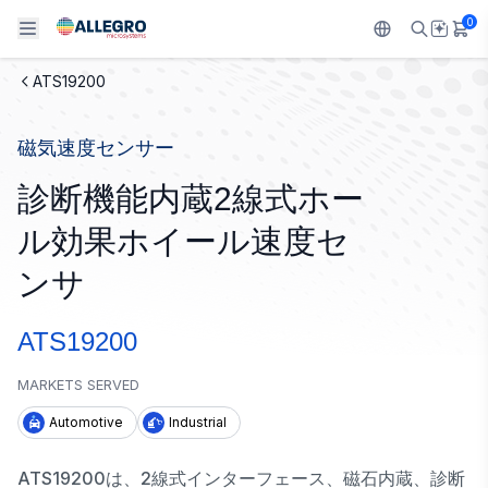
0
ATS19200
Back To Main Menu
Back To Main Menu
Back To Main Menu
Back To Main Menu
Back To Main Menu
磁気速度センサー
製品
用途
設計サポート
技術リソース
ALLEGRO について
診断機能内蔵2線式ホー
設計と開発
Resource Center
センサー
自動車
私たちの会社
ル効果ホイール速度セ
パッケージング
レギュレート
工業
キャリア
ンサ
品質基準および環境保証について
ドライブ
コンシューマー
企業責任
ATS19200
ソフトウェア ポータル
Technologies
Growth and Inclusion
MARKETS SERVED
Automotive
Industrial
お問い合わせ先
ATS19200は、2線式インターフェース、磁石内蔵、診断