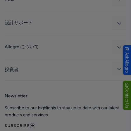
ドライブ
自動車
工業
設計サポート
コンシューマー
設計と開発
Technologies
パッケージング
Allegro について
AskAllegro
品質基準および環境保証について
私たちの会社
ソフトウェア ポータル
キャリア
投資者
企業責任
Growth and Inclusion
Contact Us
Newsletter
お問い合わせ先
Subscribe to our highlights to stay up to date with our latest
products and services
SUBSCRIBE