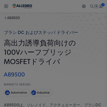
0
A89500
Back To Main Menu
Back To Main Menu
Back To Main Menu
Back To Main Menu
Back To Main Menu
ブラシ DC およびステッパ ドライバー
製品
用途
設計サポート
技術リソース
ALLEGRO について
高出力誘導負荷向けの
設計と開発
Resource Center
センサー
自動車
私たちの会社
100Vハーフブリッジ
パッケージング
レギュレート
工業
キャリア
MOSFETドライバ
品質基準および環境保証について
ドライブ
コンシューマー
企業責任
A89500
ソフトウェア ポータル
Technologies
Growth and Inclusion
MARKETS SERVED
Automotive
Industrial
お問い合わせ先
A89500は、ソレノイド、アクチュエーター、ブラシDC