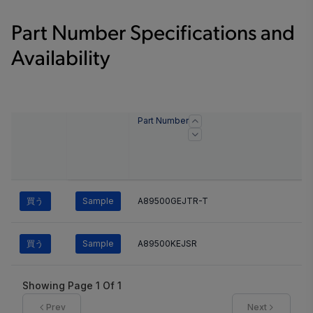
Part Number Specifications and
Availability
Part Number
買う
Sample
A89500GEJTR-T
買う
Sample
A89500KEJSR
Showing Page
1
Of
1
Prev
Next