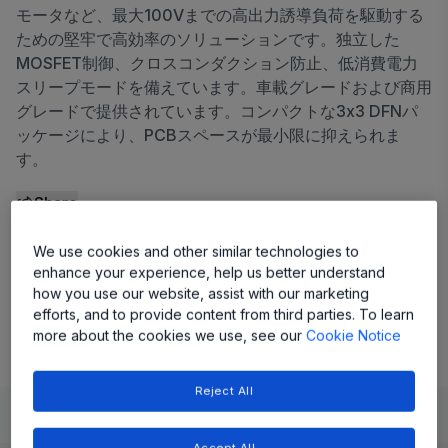
モータなど、最大100Vまでの高出力誘導負荷を駆動する
ための堅牢で高効率のソリューションです。独立した
MOSFET制御、クロスコンダクション防止、低消費電力
スリープモードを備えています。車載グレードおよび商用
グレードで提供されています。コンパクトな3x3 DFNパ
ッケージにより、PCBスペースが最小限に抑えられま
す。
Share
We use cookies and other similar technologies to
View Datasheet
enhance your experience, help us better understand
how you use our website, assist with our marketing
Evaluation Board
efforts, and to provide content from third parties. To learn
more about the cookies we use, see our
Cookie Notice
Reject All
Learn
Evaluate and Design
Documentation and Resources
Accept All