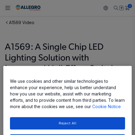
0
A1569 Video
Back To Main Menu
Back To Main Menu
Back To Main Menu
Back To Main Menu
Back To Main Menu
製品
用途
設計サポート
技術リソース
ALLEGRO について
A1569: A Single Chip LED
Lighting Solution with
設計と開発
Resource Center
センサー
自動車
私たちの会社
Integrated Hall-Effect Switch
パッケージング
レギュレート
工業
キャリア
We use cookies and other similar technologies to
品質基準および環境保証について
enhance your experience, help us better understand
ドライブ
コンシューマー
企業責任
Share
how you use our website, assist with our marketing
efforts, and to provide content from third parties. To learn
ソフトウェア ポータル
Technologies
Growth and Inclusion
more about the cookies we use, see our
Cookie Notice
お問い合わせ先
Reject All