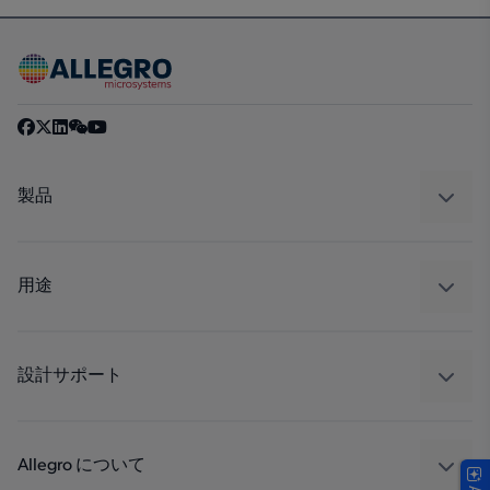
製品
センサー
レギュレート
用途
ドライブ
自動車
工業
設計サポート
コンシューマー
設計と開発
Technologies
パッケージング
Allegro について