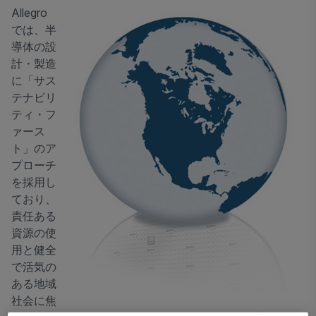
Allegro
では、半
導体の設
計・製造
に「サス
テナビリ
ティ・フ
ァース
ト」のア
プローチ
を採用し
ており、
責任ある
資源の使
用と健全
で活気の
ある地域
社会に焦