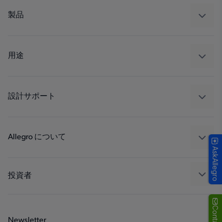
製品
センサー
レギュレート
用途
ドライブ
自動車
工業
設計サポート
コンシューマー
設計と開発
Technologies
パッケージング
Allegro について
AskAllegro
品質基準および環境保証について
私たちの会社
ソフトウェア ポータル
キャリア
投資者
企業責任
Growth and Inclusion
Newsletter