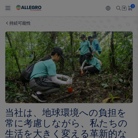
0
持続可能性
Back To Main Menu
Back To Main Menu
Back To Main Menu
Back To Main Menu
Back To Main Menu
製品
用途
設計サポート
技術リソース
ALLEGRO について
設計と開発
Resource Center
センサー
自動車
私たちの会社
パッケージング
レギュレート
工業
キャリア
品質基準および環境保証について
ドライブ
コンシューマー
企業責任
ソフトウェア ポータル
Technologies
Growth and Inclusion
当社は、地球環境への負担を
お問い合わせ先
常に考慮しながら、私たちの
生活を大きく変える革新的な