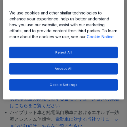
点を合わせた持続可能性の取り組みを当社のサプライチェ
ーンと事業運営の全体において実践しています。
We use cookies and other similar technologies to
enhance your experience, help us better understand
技術による持続可能性の推進
how you use our website, assist with our marketing
efforts, and to provide content from third parties. To learn
これからは高効率な世界となっていきます。当社の役割は
more about the cookies we use, see our
Cookie Notice
電力供給製品を通じ安全かつ持続可能な未来技術の開発を
今この時点で支えることです。当社の製品は、炭素排出量
やエネルギー効率、クリーン エネルギー、再生可能エネ
Reject All
ルギー関連の世界的課題に対応する顧客の皆様を支援する
ものという形で、環境ならびに社会に対しプラスの影響を
Accept All
もたらすことを目的に設計されています。たとえば次のよ
うなことが実現されます。
Cookie Settings
内燃機関の排気ガスの削減および燃費の向上。
二酸化
炭素排出量の削減に対する当社ソリューションの詳細
はこちらをご覧ください
ハイブリッド車と純電気自動車におけるエネルギー効
率とシステム信頼性。
電動車に対する当社ソリューシ
ョンの詳細はこちらをご覧ください