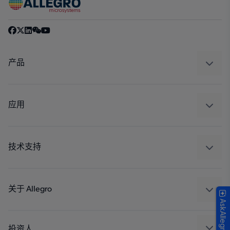
产品
感应
调节
应用
驱动器
汽车
工业
技术支持
消费品
设计和开发
Technologies
封装
关于 Allegro
AskAllegro
质量标准和环境认证
我们的公司
软件门户
人才招聘
投资人