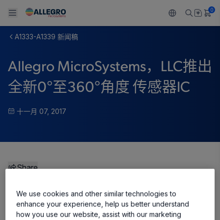
0
A1333-A1339 新闻稿
Back To Main Menu
Back To Main Menu
Back To Main Menu
Back To Main Menu
Back To Main Menu
Allegro MicroSystems，LLC推出
产品
应用
技术支持
技术资源
关于 ALLEGRO
全新0°至360°角度 传感器IC
设计和开发
Resource Center
感应
汽车
我们的公司
十一月 07, 2017
封装
调节
工业
人才招聘
质量标准和环境认证
驱动器
消费品
企业责任
软件门户
Share
Technologies
Growth and Inclusion
联系我们
We use cookies and other similar technologies to
enhance your experience, help us better understand
how you use our website, assist with our marketing