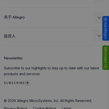
消费品
设计和开发
Technologies
封装
关于 Allegro
AskAllegro
质量标准和环境认证
我们的公司
软件门户
人才招聘
投资人
企业责任
Growth and Inclusion
Contact Us
Newsletter
联系我们
Subscribe to our highlights to stay up to date with our latest
products and services
SUBSCRIBE
© 2026 Allegro MicroSystems, Inc. All Rights Reserved.
Privacy Notice
Cookie Notice
Legal