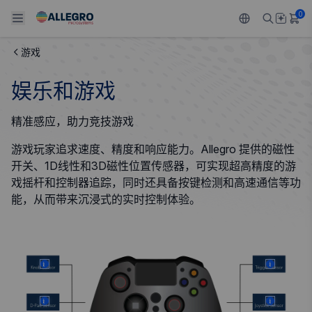
0
游戏
Back To Main Menu
Back To Main Menu
Back To Main Menu
Back To Main Menu
Back To Main Menu
娱乐和游戏
产品
应用
技术支持
技术资源
关于 ALLEGRO
精准感应，助力竞技游戏
设计和开发
Resource Center
感应
汽车
我们的公司
游戏玩家追求速度、精度和响应能力。Allegro 提供的磁性
开关、1D线性和3D磁性位置传感器，可实现超高精度的游
封装
调节
工业
人才招聘
戏摇杆和控制器追踪，同时还具备按键检测和高速通信等功
能，从而带来沉浸式的实时控制体验。
质量标准和环境认证
驱动器
消费品
企业责任
软件门户
Technologies
Growth and Inclusion
More
More
联系我们
More
More