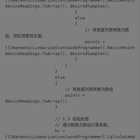
((IHarmonicLinearization)asekProgrammer).ResizePointAr
deviceReadings.ToArray(), desiredSamples);
}
else
{
// 将角度列表转换为数
组，然后调整其长度。
points =
((IHarmonicLinearization)asekProgrammer).ResizePointAr
deviceReadings.ToArray(), desiredSamples);
}
}
}
else
{
// 将角度列表转换为数组
points =
deviceReadings.ToArray();
}
// 1.3 初始处理
// 通过数据点数组计算系数。
hc =
((IHarmonicLinearization)asekProgrammer).CalculateHarm