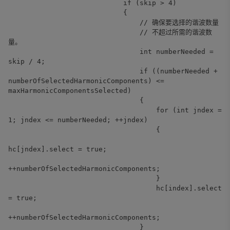
if (skip > 4)
{
// 确保要选择的谐波数量
// 不超过所需的谐波数
量。
int numberNeeded =
skip / 4;
if ((numberNeeded +
numberOfSelectedHarmonicComponents) <=
maxHarmonicComponentsSelected)
{
for (int jndex =
1; jndex <= numberNeeded; ++jndex)
{
hc[jndex].select = true;
++numberOfSelectedHarmonicComponents;
}
hc[index].select
= true;
++numberOfSelectedHarmonicComponents;
}