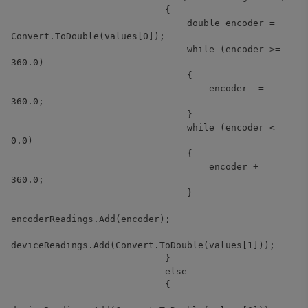
{
double encoder =
Convert.ToDouble(values[0]);
while (encoder >=
360.0)
{
encoder -=
360.0;
}
while (encoder <
0.0)
{
encoder +=
360.0;
}
encoderReadings.Add(encoder);
deviceReadings.Add(Convert.ToDouble(values[1]));
}
else
{