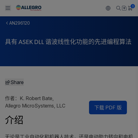
0
AN296120
Back To Main Menu
Back To Main Menu
Back To Main Menu
Back To Main Menu
Back To Main Menu
具有 ASEK DLL 谐波线性化功能的先进编程算法
产品
应用
技术支持
技术资源
关于 ALLEGRO
设计和开发
Resource Center
感应
汽车
我们的公司
封装
调节
工业
人才招聘
Share
质量标准和环境认证
驱动器
消费品
企业责任
作者：K. Robert Bate,
软件门户
Allegro MicroSystems, LLC
Technologies
Growth and Inclusion
下载 PDF 版
介绍
联系我们
无论是工业自动化和机器人技术，还是电动助力转向和电机