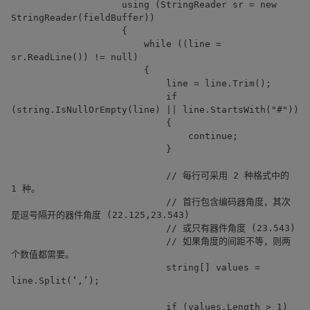
using (StringReader sr = new
StringReader(fieldBuffer))
{
while ((line =
sr.ReadLine()) != null)
{
line = line.Trim();
if
(string.IsNullOrEmpty(line) || line.StartsWith("#"))
{
continue;
}
// 每行可采用 2 种格式中的
1 种。
// 首行包含编码器角度，其次
是逗号隔开的器件角度 (22.125,23.543)
// 或只有器件角度 (23.543)
// 如果角度的间距不等，则两
个数值都需要。
string[] values =
line.Split(‘,’);
if (values.Length > 1)