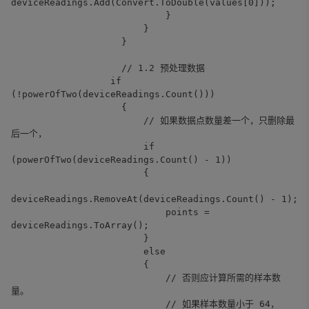
deviceReadings.Add(Convert.ToDouble(values[0]));
}
}
}
// 1.2 预处理数据
if
(!powerOfTwo(deviceReadings.Count()))
{
// 如果数据点数量差一个，只删除最
后一个，
if
(powerOfTwo(deviceReadings.Count() - 1))
{
deviceReadings.RemoveAt(deviceReadings.Count() - 1);
points =
deviceReadings.ToArray();
}
else
{
// 否则应计算所需的样本数
量。
// 如果样本数量小于 64，