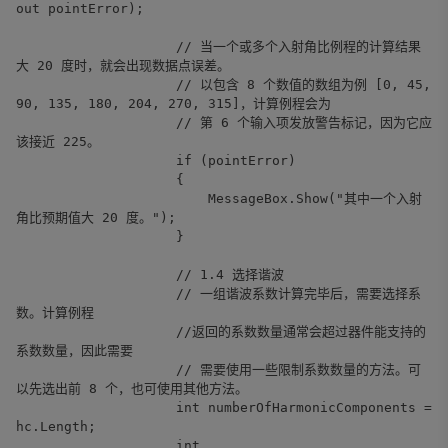
out pointError);
// 当一个或多个入射角比例程的计算结果
大 20 度时，就会出现数据点误差。
// 以包含 8 个数值的数组为例 [0, 45,
90, 135, 180, 204, 270, 315]，计算例程会为
// 第 6 个输入项发放警告标记，因为它应
该接近 225。
if (pointError)
{
MessageBox.Show("其中一个入射
角比预期值大 20 度。");
}
// 1.4 选择谐波
// 一组谐波系数计算完毕后，需要选择系
数。计算例程
//返回的系数数量通常会超过器件能支持的
系数数量，因此需要
// 需要使用一些限制系数数量的方法。可
以先选出前 8 个，也可使用其他方法。
int numberOfHarmonicComponents =
hc.Length;
int