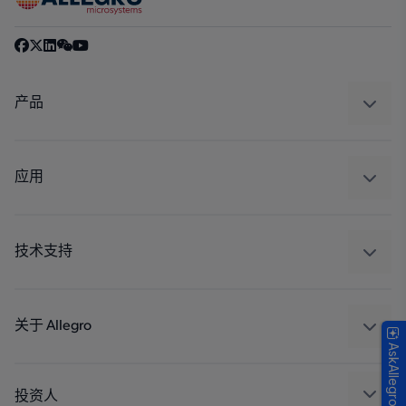
产品
感应
调节
应用
驱动器
汽车
工业
技术支持
消费品
设计和开发
Technologies
封装
关于 Allegro
AskAllegro
质量标准和环境认证
我们的公司
软件门户
人才招聘
投资人