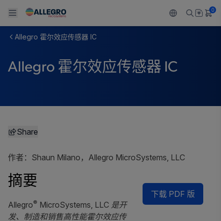
0
Allegro 霍尔效应传感器 IC
Back To Main Menu
Back To Main Menu
Back To Main Menu
Back To Main Menu
Back To Main Menu
Allegro 霍尔效应传感器 IC
产品
应用
技术支持
技术资源
关于 ALLEGRO
设计和开发
Resource Center
感应
汽车
我们的公司
封装
调节
工业
人才招聘
Share
质量标准和环境认证
驱动器
消费品
企业责任
作者：Shaun Milano，Allegro MicroSystems, LLC
软件门户
Technologies
Growth and Inclusion
摘要
联系我们
下载 PDF 版
®
Allegro
MicroSystems, LLC 是开
发、制造和销售高性能霍尔效应传