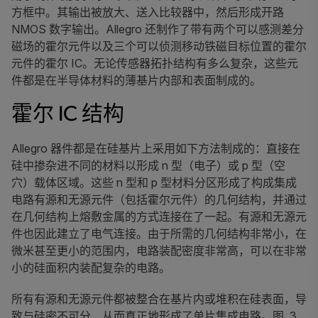
方框中。其输出被放大、送入比较器中，然后形成开路
NMOS 数字输出。Allegro 还制作了带有两个可以感测差分
磁场的霍尔元件以及三个可以侦测移动铁磁目标位置的霍尔
元件的霍尔 IC。无论传感器拓扑结构有多么复杂，这些元
件都是在半导体材料的薄基片内部和表面制成的。
霍尔 IC 结构
Allegro 器件都是在硅基片上采用如下方法制成的：直接在
硅中掺杂进不同的材料以形成 n 型（电子）或 p 型（空
穴）载体区域。这些 n 型和 p 型材料分区形成了构成集成
电路有源和无源元件（包括霍尔元件）的几何结构，并通过
在几何结构上熔敷金属的方式连接在了一起。有源和无源元
件也因此建立了电气连接。由于所需的几何结构非常小，在
微米甚至更小的范围内，电路装配密度非常高，可以在非常
小的硅面积内装配复杂的电路。
所有有源和无源元件都被整合在基片内或堆积在硅表面，导
致与硅密不可分，从而真正地形成了单片集成电路。图 3