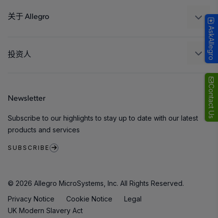
Technologies
封装
关于 Allegro
AskAllegro
质量标准和环境认证
我们的公司
软件门户
人才招聘
投资人
企业责任
Growth and Inclusion
Contact Us
Newsletter
联系我们
Subscribe to our highlights to stay up to date with our latest
products and services
SUBSCRIBE
© 2026 Allegro MicroSystems, Inc. All Rights Reserved.
Privacy Notice
Cookie Notice
Legal
UK Modern Slavery Act