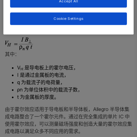
Accept All
净电荷、从而产生电压。霍尔电压 V
遵循以下公式，该公
H
式表明 V
与外加场强成正比并且 V
的极性取决于外加磁
H
H
Cookie Settings
场的方向（向北还是向南）。凭借这一属性，霍尔效应被广
泛应用于磁性传感器。
其中：
V
是导电板上的霍尔电压，
H
I 是通过金属板的电流，
q 为载流子的电荷量，
ρn 为单位体积中的载流子数，
t 为金属板的厚度。
由于霍尔效应适用于导电板和半导体板，Allegro 半导体集
成电路整合了一个霍尔元件。通过在完全集成的单片 IC 中
使用霍尔效应，可以测量磁场强度和创造大量的霍尔效应集
成电路以满足众多不同应用的需求。