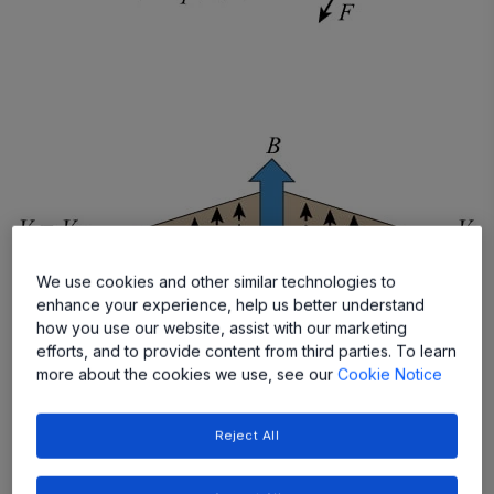
We use cookies and other similar technologies to
enhance your experience, help us better understand
how you use our website, assist with our marketing
efforts, and to provide content from third parties. To learn
more about the cookies we use, see our
Cookie Notice
图 1：霍尔效应与洛伦兹力。蓝色箭头 B 代表垂直穿过导电
Reject All
在该力的作用下，电子沿导体做曲线运动，金属板上会聚集