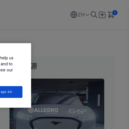
0
ZH
help us
 and to
相关资源
see our
ept All