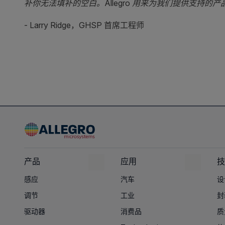
补你无法填补的空白。Allegro 用来为我们提供支持的
- Larry Ridge，GHSP 首席工程师
产品
应用
技
感应
汽车
设
调节
工业
封
驱动器
消费品
质