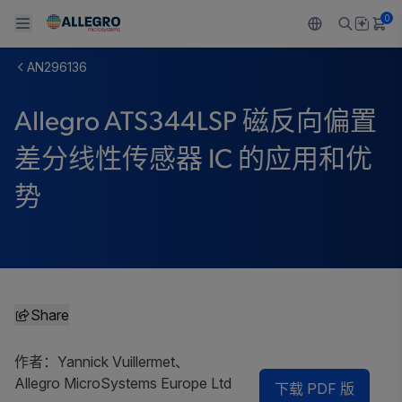
0
AN296136
Back To Main Menu
Back To Main Menu
Back To Main Menu
Back To Main Menu
Back To Main Menu
Allegro ATS344LSP 磁反向偏置
产品
应用
技术支持
技术资源
关于 ALLEGRO
差分线性传感器 IC 的应用和优
设计和开发
Resource Center
感应
汽车
我们的公司
势
封装
调节
工业
人才招聘
质量标准和环境认证
驱动器
消费品
企业责任
软件门户
Technologies
Growth and Inclusion
Share
联系我们
作者：Yannick Vuillermet、
Allegro MicroSystems Europe Ltd
下载 PDF 版