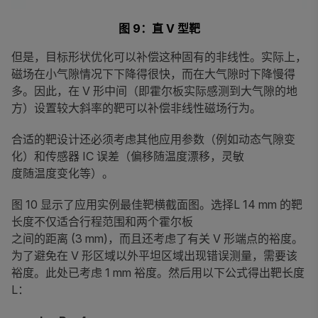
图 9：直 V 型靶
但是，目标形状优化可以补偿这种固有的非线性。实际上，
磁场在小气隙情况下下降得很快，而在大气隙时下降慢得
多。因此，在 V 形中间（即霍尔板实际感测到大气隙的地
方）设置较大斜率的靶可以补偿非线性磁场行为。
合适的靶设计还必须考虑其他应用参数（例如动态气隙变
化）和传感器 IC 误差（偏移随温度漂移，灵敏
度随温度变化等）。
图 10 显示了应用实例最佳靶横截面图。选择
L
14 mm 的靶
长度不仅适合行程范围和两个霍尔板
之间的距离 (3 mm)，而且还考虑了有关 V 形端点的裕度。
为了避免在 V 形区域以外平坦区域出现错误测量，需要该
裕度。此处已考虑 1 mm 裕度。然后用以下公式得出靶长度
L：