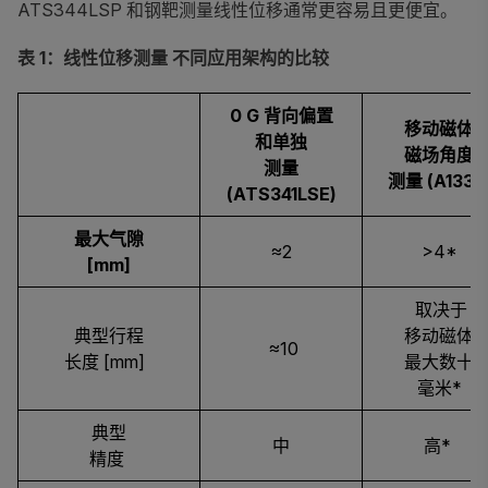
ATS344LSP 和钢靶测量线性位移通常更容易且更便宜。
表 1：线性位移测量 不同应用架构的比较
0 G 背向偏置
移动磁体
和单独
磁场角度
测量
测量 (A1335
(ATS341LSE)
最大气隙
≈2
>4*
[mm]
取决于
典型行程
移动磁体
≈10
长度 [mm]
最大数十
毫米*
典型
中
高*
精度