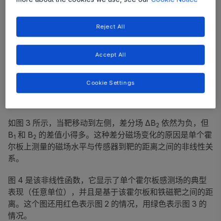
Reject All
Accept All
Cookie Settings
图 2：铁磁靶
前部基本原理 - 大差分场
如图 3 所示，当靶移动到左侧，差分场 ΔB
依然为负，但
2
B
和 B
的差值小得多。这种差分磁场变化的原因是单个霍
1
2
尔板上测量的磁场水平与传感器到靶的距离之间的非线性关
系。
图 4 是该非线性函数，它显示了单个霍尔板感测场的典型
表现（任意单位），并且是基于该霍尔板和铁磁靶之间的距
离。这个图还用红色表示图 2 的情况，用绿色表示图 3 的
情况。