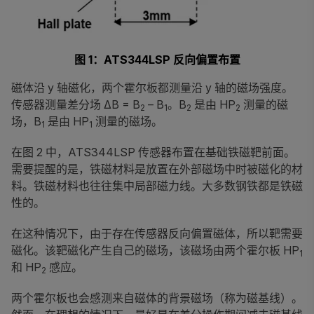
图 1：ATS344LSP 反向偏置布置
磁体沿 y 轴磁化，两个霍尔板都测量沿 y 轴的磁场强度。
传感器测量差分场 ΔB = B
– B
。B
是由 HP
测量的磁
2
1
2
2
场，B
是由 HP
测量的磁场。
1
1
在图 2 中，ATS344LSP 传感器布置在基础铁磁靶前面。
需要提醒的是，铁磁材料是放置在外部磁场中时被磁化的材
料。铁磁材料也往往集中局部磁力线。大多数钢铁都是铁磁
性的。
在这种情况下，由于存在传感器反向偏置磁体，所以靶需要
磁化。该靶磁化产生自己的磁场，该磁场由两个霍尔板 HP
1
和 HP
感应。
2
两个霍尔板也会感测来自磁体的背景磁场（称为磁基线）。