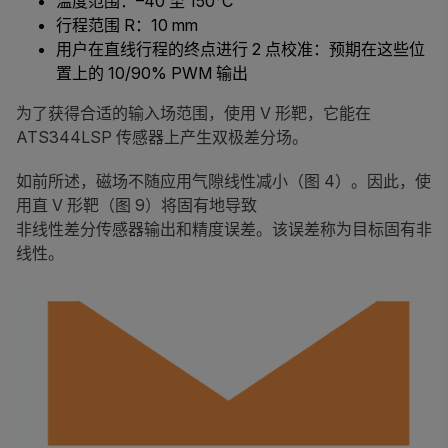
温度范围：–40 至 150°C
行程范围
R
：10 mm
用户在直线行程的终点进行 2 点校准：预期在这些位
置上的 10/90% PWM 输出
为了获得合适的输入场范围，使用 V 形靶，它能在
ATS344LSP 传感器上产生双极差分场。
如前所述，磁场不随应用气隙线性减小（图 4）。因此，使
用直 V 形靶（图 9）将固有地导致
非线性差分传感器输出和精度误差。该误差称为目标固有非
线性。