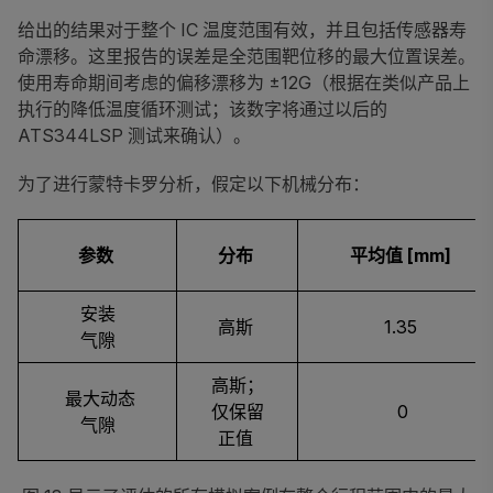
给出的结果对于整个 IC 温度范围有效，并且包括传感器寿
命漂移。这里报告的误差是全范围靶位移的最大位置误差。
使用寿命期间考虑的偏移漂移为 ±12G（根据在类似产品上
执行的降低温度循环测试；该数字将通过以后的
ATS344LSP 测试来确认）。
为了进行蒙特卡罗分析，假定以下机械分布：
参数
分布
平均值 [mm]
安装
高斯
1.35
气隙
高斯；
最大动态
仅保留
0
气隙
正值