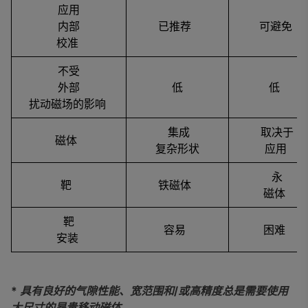
应用
内部
已推荐
可避免
校准
不受
外部
低
低
扰动磁场的影响
集成
取决于
磁体
复杂形状
应用
永
靶
铁磁体
磁体
靶
容易
困难
安装
* 具有良好的气隙性能、宽范围和/或高精度总是需要使用
大尺寸的昂贵移动磁体。