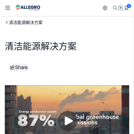
0
清洁能源解决方案
Back To Main Menu
Back To Main Menu
Back To Main Menu
Back To Main Menu
Back To Main Menu
产品
应用
技术支持
技术资源
关于 ALLEGRO
清洁能源解决方案
设计和开发
Resource Center
感应
汽车
我们的公司
Share
封装
调节
工业
人才招聘
质量标准和环境认证
驱动器
消费品
企业责任
软件门户
Technologies
Growth and Inclusion
联系我们