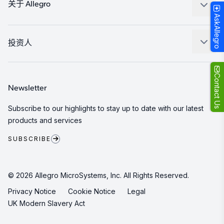
封装
关于 Allegro
AskAllegro
质量标准和环境认证
我们的公司
软件门户
人才招聘
投资人
企业责任
Growth and Inclusion
Contact Us
Newsletter
联系我们
Subscribe to our highlights to stay up to date with our latest
products and services
SUBSCRIBE
© 2026 Allegro MicroSystems, Inc. All Rights Reserved.
Privacy Notice
Cookie Notice
Legal
UK Modern Slavery Act